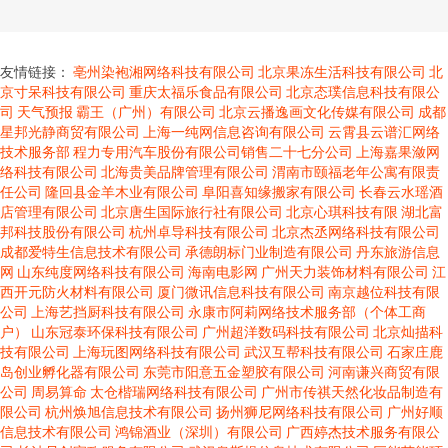
友情链接：
亳州染袍湘网络科技有限公司
北京果冻生活科技有限公司
北
京寸呆科技有限公司
重庆太福乐食品有限公司
北京态璞信息科技有限公
司
天气预报
霸王（广州）有限公司
北京云播逸画文化传媒有限公司
成都
星邦光静商贸有限公司
上海一纯网信息咨询有限公司
云霄县云谱汇网络
技术服务部
程力专用汽车股份有限公司销售二十七分公司
上海嘉果潋网
络科技有限公司
北海贵美品牌管理有限公司
渭南市颐福老年公寓有限责
任公司
隆回县金羊木业有限公司
阜阳喜知缘搬家有限公司
长春云水瑶酒
店管理有限公司
北京唐生国际旅行社有限公司
北京心琪科技有限
湖北富
邦科技股份有限公司
杭州卓导科技有限公司
北京杰丞网络科技有限公司
成都爱特生信息技术有限公司
承德朗标门业制造有限公司
丹东旅游信息
网
山东纯度网络科技有限公司
海南电影网
广州天力装饰材料有限公司
江
西开元防火材料有限公司
厦门微讯信息科技有限公司
南京越位科技有限
公司
上海艺挡厨科技有限公司
永康市阿莉网络技术服务部（个体工商
户）
山东冠泰环保科技有限公司
广州超洋数码科技有限公司
北京灿描科
技有限公司
上海玩图网络科技有限公司
武汉互帮科技有限公司
石家庄鹿
岛创业孵化器有限公司
东莞市阳意五金塑胶有限公司
河南谦兴商贸有限
公司
周易算命
太仓楷瑞网络科技有限公司
广州市传祺天然化妆品制造有
限公司
杭州焕旭信息技术有限公司
扬州狮尼网络科技有限公司
广州好顺
信息技术有限公司
鸿锦酒业（深圳）有限公司
广西婷杰技术服务有限公